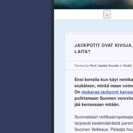
JACKPOTIT OVAT KIVOJA
LAITA?
Posted by
in
Prof. Isaiah Kunde
Vinkit
Ensi kerralla kun käyt netti
etukäteen, minkä maan voimas
On
mukavaa jackpotit kanss
pulittamaan Suomen verovira
jää kerrassaan mitään.
Suomalaiset nettikasinopelaajat
tarjoavat keskimääräistä paremm
Suomen Veikkaus. Pelaajia hou