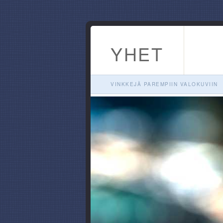
YHET
VINKKEJÄ PAREMPIIN VALOKUVIIN