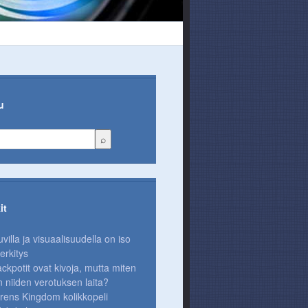
u
it
uvilla ja visuaalisuudella on iso
erkitys
ackpotit ovat kivoja, mutta miten
n niiden verotuksen laita?
irens Kingdom kolikkopeli